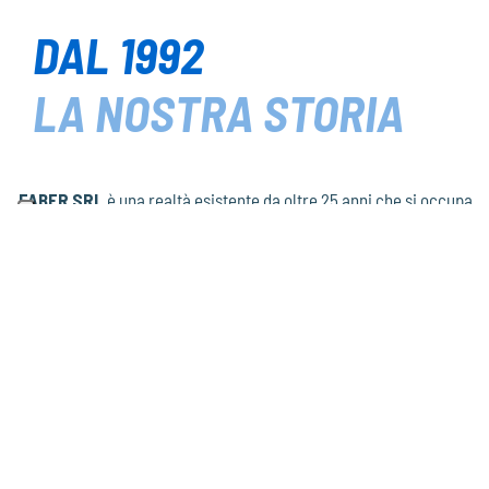
DAL 1992
LA NOSTRA STORIA
FABER SRL
è una realtà esistente da oltre 25 anni che si occupa
principalmente di soddisfare le esigenze relative ai settori
alimentare, chimico, farmaceutico, dolciario, alla criogenia, al
trattamento acque ed all’arredo urbano.
Al suo interno esistono 3 divisioni: divisione sistemi di trasporto
e dosaggio, divisione impianti lavorazione formaggio e divisione
carpenteria leggera inox.